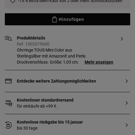
-15 % extra beim Kauf von 2 oder mehr Schmuckstücken
Hinzufügen
Produktdetails
Ref. 1002075600
Ohrringe TOUS Mini Color aus
Sterlingsilber mit Amazonit und Perle.
Druckverschluss. Größe: 1,05 cm.
Mehr anzeigen
Entdecke weitere Zahlungsmöglichkeiten
Kostenloser standardversand
für einkäufe ab +99 €.
Kostenlose rückgabe bis 15 januar
bis 30 tage