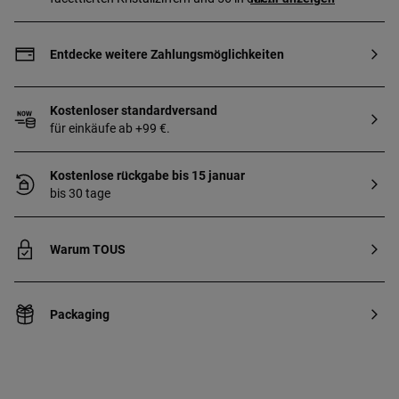
Lünette gefassten Zirkonia-Steinen.
Funktionen: Stunden und Minuten.
Wasserdicht bis zu 3 ATM. Batterie:
Entdecke weitere Zahlungsmöglichkeiten
1,55 V, Silberoxid SR626SW / 0,30 g.
Japanisches Quarzwerk.
Schmetterlingsverschluss.
Kostenloser standardversand
für einkäufe ab +99 €.
Kostenlose rückgabe bis 15 januar
bis 30 tage
Warum TOUS
Packaging