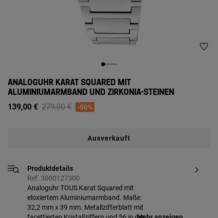
ANALOGUHR KARAT SQUARED MIT
ALUMINIUMARMBAND UND ZIRKONIA-STEINEN
Price reduced from
to
139,00 €
279,00 €
-50%
Ausverkauft
Produktdetails
Ref. 3000127300
Analoguhr TOUS Karat Squared mit
eloxiertem Aluminiumarmband. Maße:
32,2 mm x 39 mm. Metallzifferblatt mit
facettierten Kristallziffern und 56 in der
Mehr anzeigen