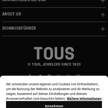
About us
Schmuckführer
© TOUS, JEWELERS SINCE 1920
Wir verwenden unsere eigenen und Cookies von Drittanbietern,
um die Nutzung der Website zu analysieren und dir Werbung zu
zeigen, basierend auf deinen Einstellungen und deinem
Browserverhalten (wie besuchte Seiten).
Weitere Informationen
Land und Währung:
Germany / Euro
Annehmen