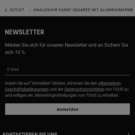
OUTLET
UHREN-OUTLET
ANALOGUHR KARAT SQUARED MIT ALUMINIUMARMBA
NEWSLETTER
Melden Sie sich für unseren Newsletter und an Sichern Sie
sich 10 %
E-Mail
Indem Sie auf "Anmelden" klicken, stimmen Sie den
Allgemeinen
Geschäftsbedingungen
und der
Datenschutzrichtlinie
von TOUS zu
und willigen ein, Marketingmitteilungen von TOUS zu erhalten.
Anmelden
Kontaktieren sie uns