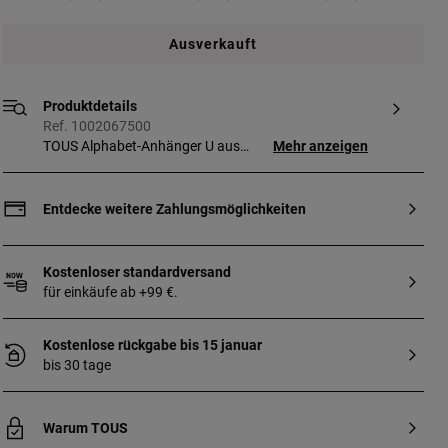
Ausverkauft
Produktdetails
Ref. 1002067500
TOUS Alphabet-Anhänger U aus
Mehr anzeigen
Sterlingsilber. Größe: 1,05 cm.
Entdecke weitere Zahlungsmöglichkeiten
Kostenloser standardversand
für einkäufe ab +99 €.
Kostenlose rückgabe bis 15 januar
bis 30 tage
Warum TOUS