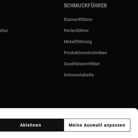
Schmuckführer
Diamantführer
ltur
Perlenführer
Metallführung
Produktionstechniken
Qualitätszertifikat
Grössentabelle
Ablehnen
Meine Auswahl anpassen