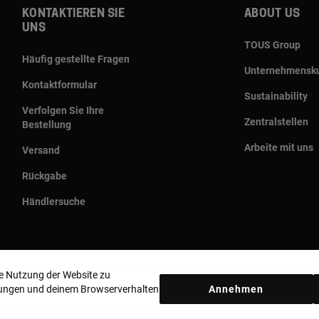
Kontaktieren sie
About us
uns
TOUS Group
Häufig gestellte Fragen
Unternehmensku
Kontaktformular
Sustainability
Verfolgen Sie Ihre
Zentralstellen
Bestellung
Arbeite mit uns
Versand
Rückgabe
Händlersuche
ie Nutzung der Website zu
llungen und deinem Browserverhalten
Annehmen
Land und Währung:
Germany / Euro