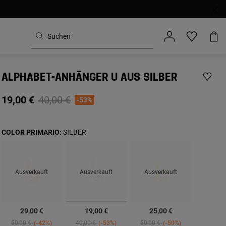
ALPHABET-ANHÄNGER U AUS SILBER
Price reduced from
to
19,00 €
40,00 €
-53%
COLOR PRIMARIO:
SILBER
Ausverkauft
Ausverkauft
Ausverkauft
Ausgewählt
29,00 €
19,00 €
25,00 €
Price reduced from
to
Price reduced from
to
Price reduced from
to
50,00 €
-42%
40,00 €
-53%
50,00 €
-50%