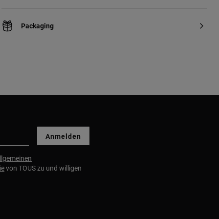
Packaging
Anmelden
llgemeinen
ie
von TOUS zu und willigen