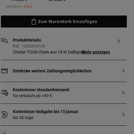
Price reduced from
to
349,00 €
-43%
Zum Warenkorb hinzufügen
Produktdetails
Ref. 1000095100
Choker TOUS Chain aus 18 kt Gelbgold.
Mehr anzeigen
Länge: 45 cm.
Entdecke weitere Zahlungsmöglichkeiten
Kostenloser standardversand
für einkäufe ab +99 €.
Kostenlose rückgabe bis 15 januar
bis 30 tage