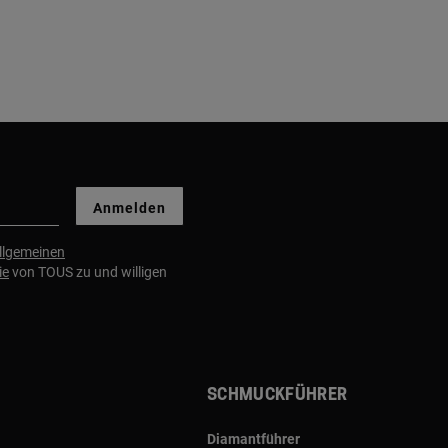
Anmelden
llgemeinen
ie
von TOUS zu und willigen
Schmuckführer
Diamantführer