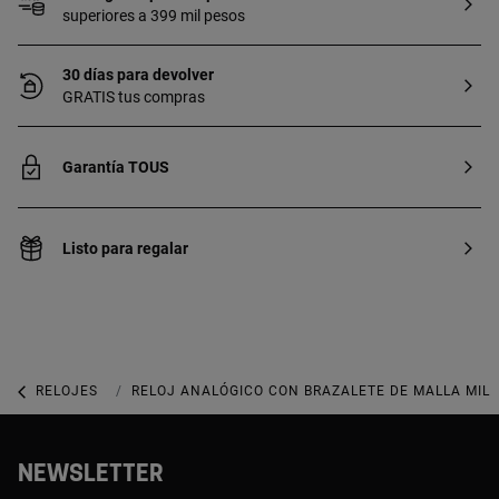
superiores a 399 mil pesos
30 días para devolver
GRATIS tus compras
Garantía TOUS
Listo para regalar
RELOJES
RELOJES ANALÓGICOS
RELOJ ANALÓGICO CON BRAZALETE DE MALLA MILA
NEWSLETTER