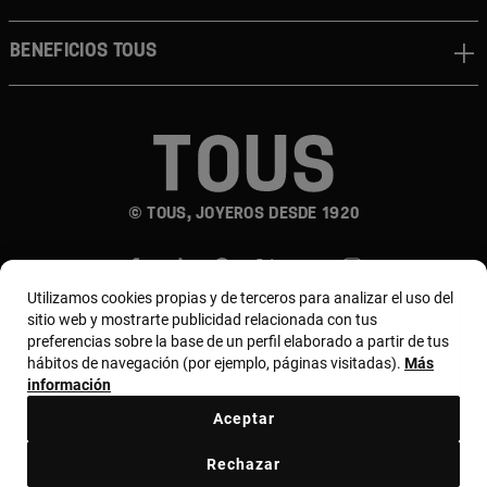
Beneficios TOUS
© TOUS, JOYEROS DESDE 1920
Utilizamos cookies propias y de terceros para analizar el uso del
sitio web y mostrarte publicidad relacionada con tus
preferencias sobre la base de un perfil elaborado a partir de tus
hábitos de navegación (por ejemplo, páginas visitadas).
Más
País y moneda:
Colombia / Colombian Peso
información
Aceptar
Términos y condiciones
Política de uso y privacidad
Rechazar
Política de cookies
Aviso legal
Bases de MYTOUS