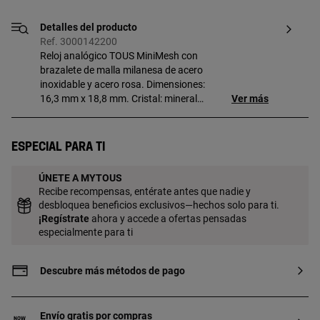
Detalles del producto
Ref. 3000142200
Reloj analógico TOUS MiniMesh con
brazalete de malla milanesa de acero
inoxidable y acero rosa. Dimensiones:
16,3 mm x 18,8 mm. Cristal: mineral
Ver más
plano octogonal. Funciones: hora y
minutos. Impermeable a 3 ATM.
Brazalete: 16mm x 16mm x 70mm /
Especial para ti
16mm x 16mm x 110mm. Cierre
ajustable con cierre de seguridad.
ÚNETE A MYTOUS
Recibe recompensas, entérate antes que nadie y
desbloquea beneficios exclusivos—hechos solo para ti.
¡
Regístrate
ahora y accede a ofertas pensadas
especialmente para ti
Descubre más métodos de pago
Envío gratis por compras