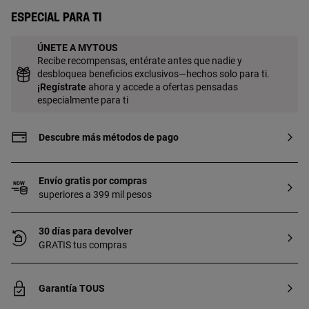
18 a 23 kt y 3 micras de espesor. Esta
Especial para ti
calidad garantiza una mayor durabilidad
de la joya.
ÚNETE A MYTOUS
Recibe recompensas, entérate antes que nadie y
desbloquea beneficios exclusivos—hechos solo para ti.
¡
Regístrate
ahora y accede a ofertas pensadas
especialmente para ti
Descubre más métodos de pago
Envío gratis por compras
superiores a 399 mil pesos
30 días para devolver
GRATIS tus compras
Garantía TOUS