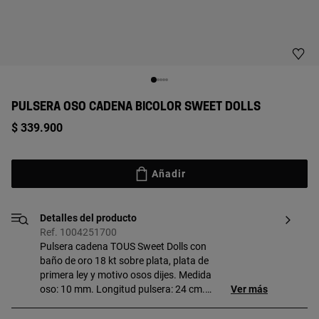
PULSERA OSO CADENA BICOLOR SWEET DOLLS
$ 339.900
Añadir
Detalles del producto
Ref. 1004251700
Pulsera cadena TOUS Sweet Dolls con
baño de oro 18 kt sobre plata, plata de
primera ley y motivo osos dijes. Medida
oso: 10 mm. Longitud pulsera: 24 cm.
Ver más
Cierre deslizante. Pieza fabricada con
plata de primera ley con baño de oro de