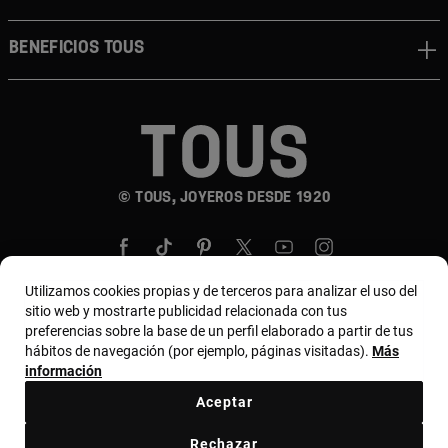
Beneficios TOUS
© TOUS, JOYEROS DESDE 1920
Utilizamos cookies propias y de terceros para analizar el uso del
sitio web y mostrarte publicidad relacionada con tus
preferencias sobre la base de un perfil elaborado a partir de tus
País y moneda:
Colombia / Colombian Peso
hábitos de navegación (por ejemplo, páginas visitadas).
Más
información
Aceptar
Términos y condiciones
Política de uso y privacidad
Rechazar
Política de cookies
Aviso legal
Bases de MYTOUS