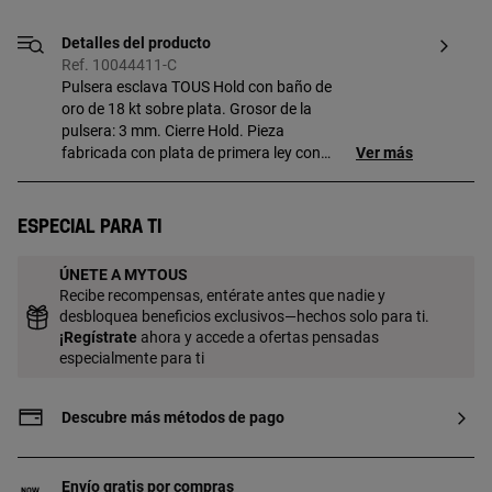
Detalles del producto
Ref. 10044411-C
Pulsera esclava TOUS Hold con baño de
oro de 18 kt sobre plata. Grosor de la
pulsera: 3 mm. Cierre Hold. Pieza
fabricada con plata de primera ley con
Ver más
baño de oro de 18 a 23 kt y 3 micras de
espesor. Esta calidad garantiza una
mayor durabilidad de la joya.
Especial para ti
ÚNETE A MYTOUS
Recibe recompensas, entérate antes que nadie y
desbloquea beneficios exclusivos—hechos solo para ti.
¡
Regístrate
ahora y accede a ofertas pensadas
especialmente para ti
Descubre más métodos de pago
Envío gratis por compras