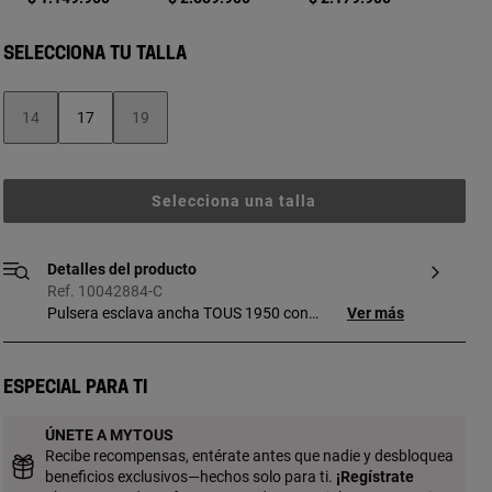
SELECCIONA TU TALLA
14
17
19
Selecciona una talla
Detalles del producto
Ref. 10042884-C
Pulsera esclava ancha TOUS 1950 con
Ver más
baño de oro 18 kt sobre plata con motivo
interior en forma de oso y plata de
primera ley con motivo interior en forma
Especial para ti
de corazón. Ancho motivos: 9 mm. Pieza
fabricada con plata de primera ley con
ÚNETE A MYTOUS
baño de oro de 18 a 23 kt y 3 micras de
Recibe recompensas, entérate antes que nadie y desbloquea
espesor. Esta calidad garantiza una
beneficios exclusivos—hechos solo para ti.
¡
Regístrate
mayor durabilidad de la joya.