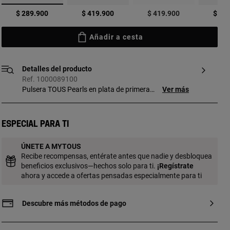
seleccionado
$ 289.900
$ 419.900
$ 419.900
$ 41
Añadir a cesta
Detalles del producto
Ref. 1000089100
Pulsera TOUS Pearls en plata de primera
Ver más
ley, perlas, granate, rodonita y cuarzo.
Especial para ti
ÚNETE A MYTOUS
Recibe recompensas, entérate antes que nadie y desbloquea
beneficios exclusivos—hechos solo para ti.
¡
Regístrate
ahora y accede a ofertas pensadas especialmente para ti
Descubre más métodos de pago