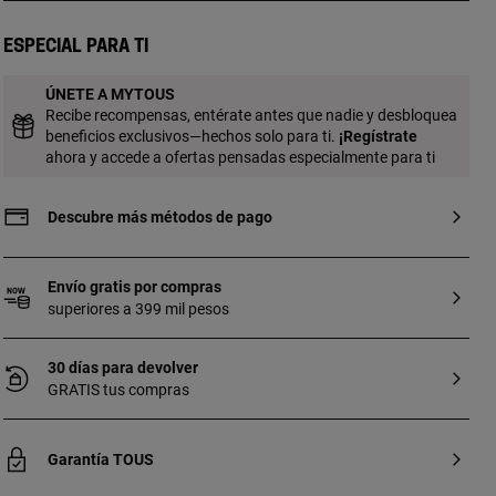
gemas redondas facetadas. Gemas:
cromodiópsido, peridoto, tanzanita y
Especial para ti
iolita. Tamaño motivo: 14 mm. Longitud
pulsera: 23 cm. Cierre deslizante. Pieza
ÚNETE A MYTOUS
fabricada con plata de primera ley con
Recibe recompensas, entérate antes que nadie y desbloquea
baño de oro de 18 a 23 kt y 3 micras de
beneficios exclusivos—hechos solo para ti.
¡
Regístrate
espesor. Esta calidad garantiza una
ahora y accede a ofertas pensadas especialmente para ti
mayor durabilidad de la joya.
Descubre más métodos de pago
Envío gratis por compras
superiores a 399 mil pesos
30 días para devolver
GRATIS tus compras
Garantía TOUS