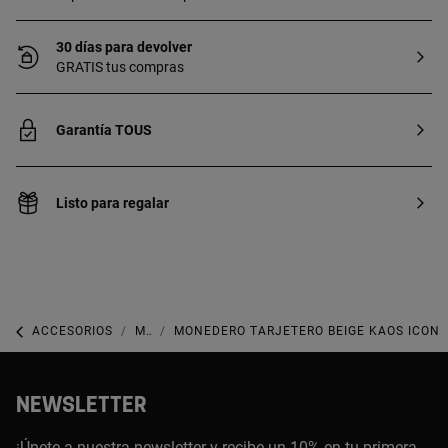
30 días para devolver
GRATIS tus compras
Garantía TOUS
Listo para regalar
ACCESORIOS
MONEDEROS, BILLETERAS, CARTERAS Y TARJETEROS
MONEDERO TARJETERO BEIGE KAOS ICON
NEWSLETTER
¡Únete a nuestra newsletter y recibe un 10% en tu primera