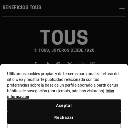
Beneficios TOUS
© TOUS, JOYEROS DESDE 1920
Utilizamos cookies propias y de terceros para analizar el uso del
sitio web y mostrarte publicidad relacionada con tus
preferencias sobre la base de un perfil elaborado a partir de tus
hábitos de navegación (por ejemplo, páginas visitadas).
Más
País y moneda:
Colombia / Colombian Peso
información
Aceptar
Términos y condiciones
Política de uso y privacidad
Rechazar
Política de cookies
Aviso legal
Bases de MYTOUS