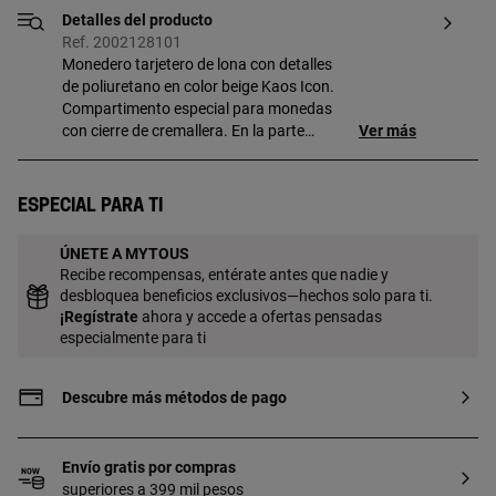
Detalles del producto
Ref. 2002128101
Monedero tarjetero de lona con detalles
de poliuretano en color beige Kaos Icon.
Compartimento especial para monedas
con cierre de cremallera. En la parte
Ver más
trasera cuenta con tres ranuras para
tarjetas, una de ellas transparente.
Medidas (alto x ancho x fondo):
Especial para ti
8 x 12 x 1,5 cm.
ÚNETE A MYTOUS
Recibe recompensas, entérate antes que nadie y
desbloquea beneficios exclusivos—hechos solo para ti.
¡
Regístrate
ahora y accede a ofertas pensadas
especialmente para ti
Descubre más métodos de pago
Envío gratis por compras
superiores a 399 mil pesos