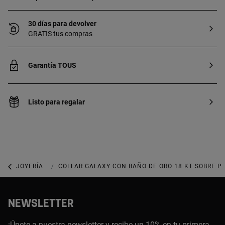
30 días para devolver
GRATIS tus compras
Garantía TOUS
Listo para regalar
JOYERÍA
COLLARES
COLLAR GALAXY CON BAÑO DE ORO 18 KT SOBRE P
NEWSLETTER
¡Únete a nuestra newsletter y recibe un 10% en tu primera