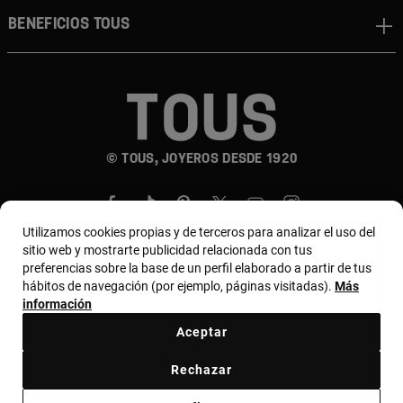
Beneficios TOUS
© TOUS, JOYEROS DESDE 1920
Utilizamos cookies propias y de terceros para analizar el uso del
sitio web y mostrarte publicidad relacionada con tus
preferencias sobre la base de un perfil elaborado a partir de tus
hábitos de navegación (por ejemplo, páginas visitadas).
Más
País y moneda:
Colombia / Colombian Peso
información
Aceptar
Términos y condiciones
Política de uso y privacidad
Rechazar
Política de cookies
Aviso legal
Bases de MYTOUS