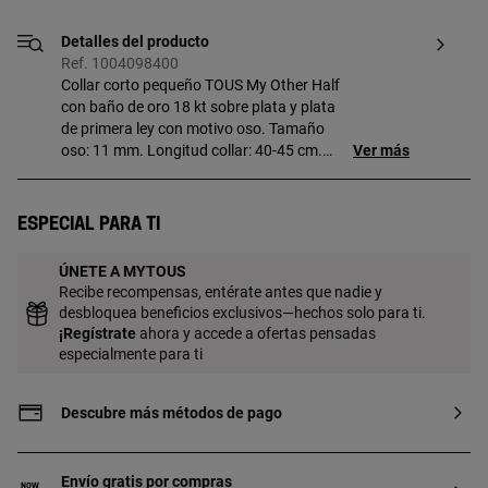
Detalles del producto
Ref. 1004098400
Collar corto pequeño TOUS My Other Half
con baño de oro 18 kt sobre plata y plata
de primera ley con motivo oso. Tamaño
oso: 11 mm. Longitud collar: 40-45 cm.
Ver más
Cierre reasa. Pieza fabricada con plata
de primera ley con baño de oro de 18 a 23
kt y 3 micras de espesor. Esta calidad
Especial para ti
garantiza una mayor durabilidad de la
joya. Este artículo está formado por dos
ÚNETE A MYTOUS
piezas que unidas forman un oso.
Recibe recompensas, entérate antes que nadie y
desbloquea beneficios exclusivos—hechos solo para ti.
¡
Regístrate
ahora y accede a ofertas pensadas
especialmente para ti
Descubre más métodos de pago
Envío gratis por compras