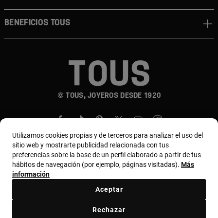
Beneficios TOUS
© TOUS, JOYEROS DESDE 1920
Utilizamos cookies propias y de terceros para analizar el uso del
sitio web y mostrarte publicidad relacionada con tus
preferencias sobre la base de un perfil elaborado a partir de tus
hábitos de navegación (por ejemplo, páginas visitadas).
Más
País y moneda:
Colombia / Colombian Peso
información
Aceptar
Términos y condiciones
Política de uso y privacidad
Rechazar
Política de cookies
Aviso legal
Bases de MYTOUS