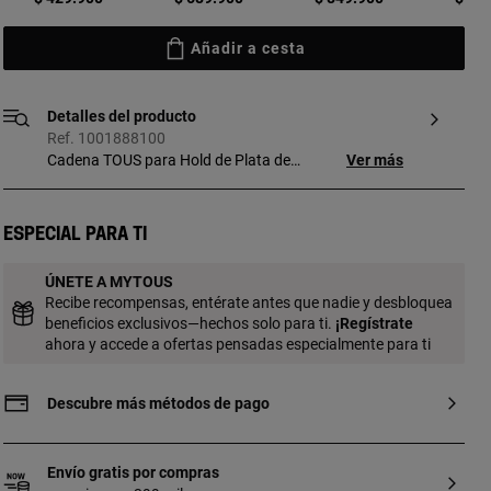
Añadir a cesta
Detalles del producto
Ref. 1001888100
Cadena TOUS para Hold de Plata de
Ver más
primera ley. Longitud: 42cm. Necesita la
anilla Hold para el cierre (no incluida).
Conecta anillas y cadenas para crear tus
Especial para ti
joyas y personalízalas con colgantes y
anillas.
ÚNETE A MYTOUS
Recibe recompensas, entérate antes que nadie y desbloquea
beneficios exclusivos—hechos solo para ti.
¡
Regístrate
ahora y accede a ofertas pensadas especialmente para ti
Descubre más métodos de pago
Envío gratis por compras