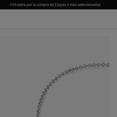
-15% extra por la compra de 2 joyas o más seleccionadas
$ 709.900