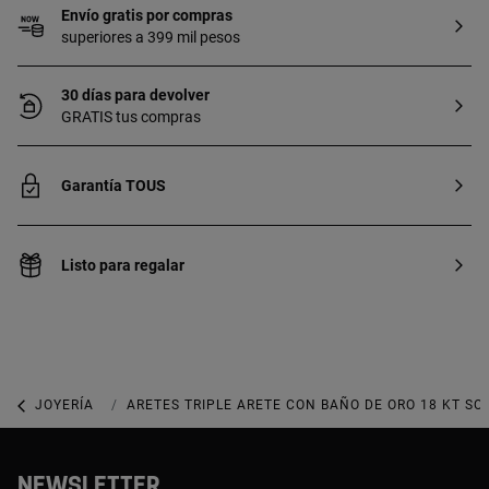
Envío gratis por compras
superiores a 399 mil pesos
30 días para devolver
GRATIS tus compras
Garantía TOUS
Listo para regalar
JOYERÍA
JOYAS BAÑADAS DE ORO
ARETES TRIPLE ARETE CON BAÑO DE ORO 18 KT SO
NEWSLETTER