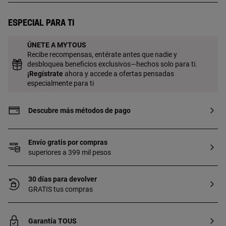
23 kt y 3 micras de espesor. Esta calidad
garantiza una mayor durabilidad de la
Especial para ti
joya. Pieza elaborada con diamantes
creados en laboratorio.
ÚNETE A MYTOUS
Recibe recompensas, entérate antes que nadie y
desbloquea beneficios exclusivos—hechos solo para ti.
¡
Regístrate
ahora y accede a ofertas pensadas
especialmente para ti
Descubre más métodos de pago
Envío gratis por compras
superiores a 399 mil pesos
30 días para devolver
GRATIS tus compras
Garantía TOUS