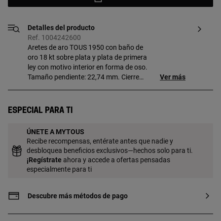
Detalles del producto
Ref. 1004242600
Aretes de aro TOUS 1950 con baño de
oro 18 kt sobre plata y plata de primera
ley con motivo interior en forma de oso.
Tamaño pendiente: 22,74 mm. Cierre
Ver más
presión. Pieza fabricada con plata de
primera ley con baño de oro de 18 a 23 kt
y 3 micras de espesor. Esta calidad
Especial para ti
garantiza una mayor durabilidad de la
joya.
ÚNETE A MYTOUS
Recibe recompensas, entérate antes que nadie y
desbloquea beneficios exclusivos—hechos solo para ti.
¡
Regístrate
ahora y accede a ofertas pensadas
especialmente para ti
Descubre más métodos de pago