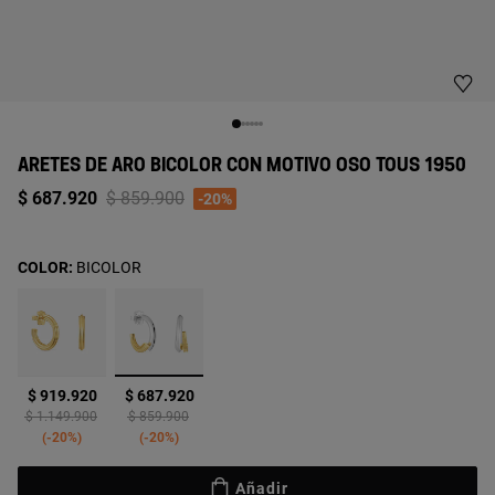
ARETES DE ARO BICOLOR CON MOTIVO OSO TOUS 1950
Price reduced from
to
$ 687.920
$ 859.900
-20%
COLOR:
BICOLOR
seleccionado
$ 919.920
$ 687.920
Price reduced from
to
Price reduced from
to
$ 1.149.900
$ 859.900
-20%
-20%
Añadir