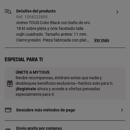
Detalles del producto
Ref. 1004222800
Aretes TOUS Color Black con baño de oro
18 kt sobre plata y ónix facetado talla
cojín cuadrado. Tamaño aretes: 11 mm.
Cierre presión. Pieza fabricada con plata
Ver más
de primera ley con baño de oro de 18 a 23
kt y 3 micras de espesor. Esta calidad
garantiza una mayor durabilidad de la
Especial para ti
joya.
ÚNETE A MYTOUS
Recibe recompensas, entérate antes que nadie y
desbloquea beneficios exclusivos—hechos solo para ti.
¡
Regístrate
ahora y accede a ofertas pensadas
especialmente para ti
Descubre más métodos de pago
Envío gratis por compras