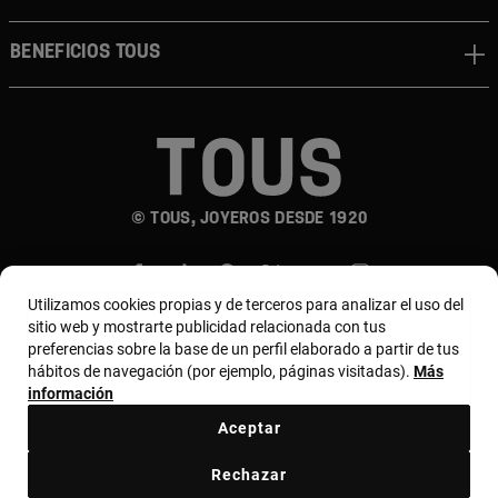
Beneficios TOUS
© TOUS, JOYEROS DESDE 1920
Utilizamos cookies propias y de terceros para analizar el uso del
sitio web y mostrarte publicidad relacionada con tus
preferencias sobre la base de un perfil elaborado a partir de tus
hábitos de navegación (por ejemplo, páginas visitadas).
Más
País y moneda:
Colombia / Colombian Peso
información
Aceptar
Términos y condiciones
Política de uso y privacidad
Rechazar
Política de cookies
Aviso legal
Bases de MYTOUS