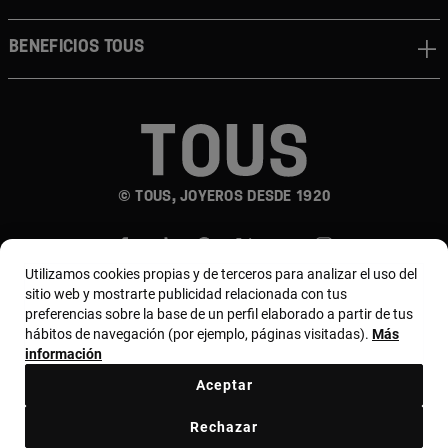
Beneficios TOUS
© TOUS, JOYEROS DESDE 1920
Utilizamos cookies propias y de terceros para analizar el uso del
sitio web y mostrarte publicidad relacionada con tus
preferencias sobre la base de un perfil elaborado a partir de tus
hábitos de navegación (por ejemplo, páginas visitadas).
Más
País y moneda:
Colombia / Colombian Peso
información
Aceptar
Términos y condiciones
Política de uso y privacidad
Rechazar
Política de cookies
Aviso legal
Bases de MYTOUS