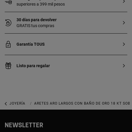
superiores a 399 mil pesos
30 días para devolver
GRATIS tus compras
Garantía TOUS
Listo para regalar
JOYERÍA
JOYAS DE PLATA 925
ARETES ARO LARGOS CON BAÑO DE ORO 18 KT SOB
NEWSLETTER