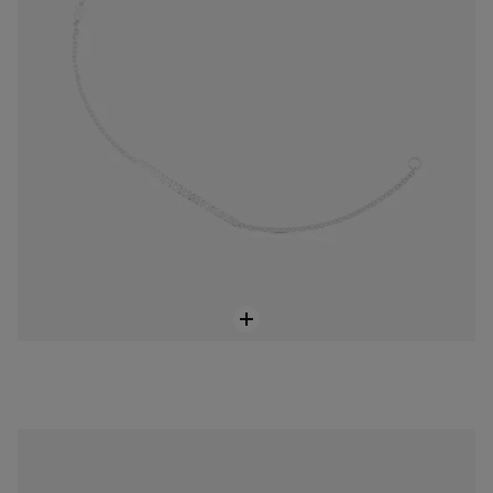
Pack de Anéis Straight em Prata