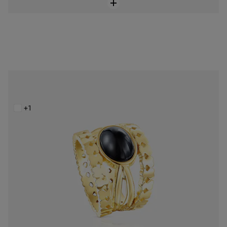
Anel Straight em Prata vermeil e Ónix
Price reduced from
to
99,00 €
169,00 €
-41%
+1