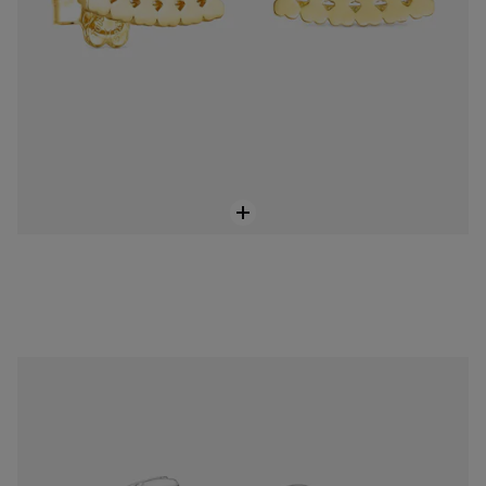
Pack de Anéis Straight em Prata
99,00 €