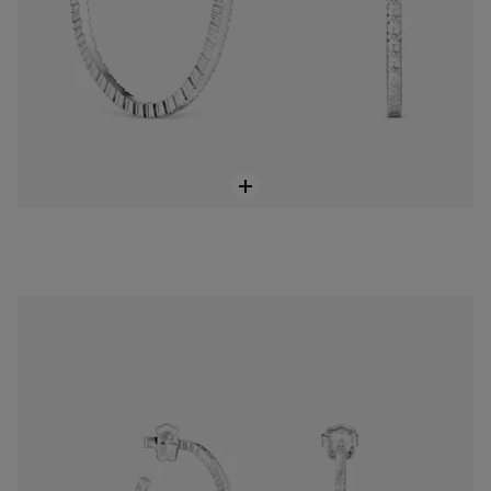
Brincos grandes Straight disco em Prata
99,00 €