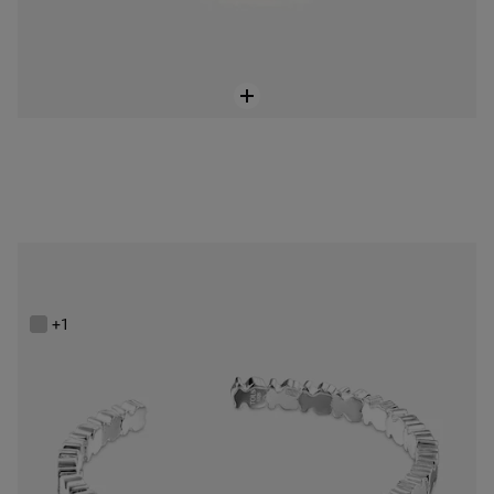
Pulseira Straight ursos em Prata
159,00 €
+1