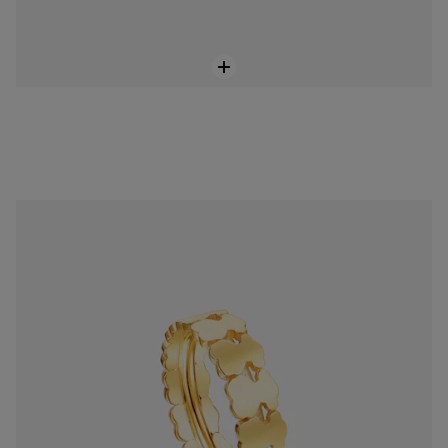
Anel Straight aro em Prata vermeil
99,00 €