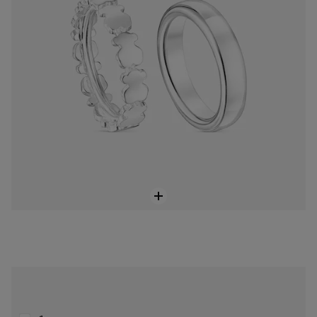
Anel Straight tiras em Prata e Pérola
89,00 €