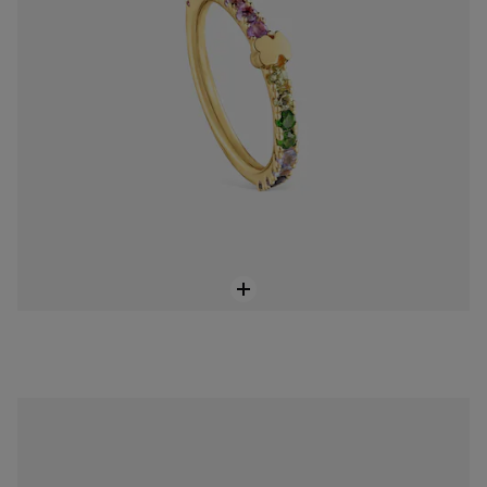
Brincos de argola com banho de ouro de 18 K sobre prata e pedras preciosas TOUS Straight
119,00 €