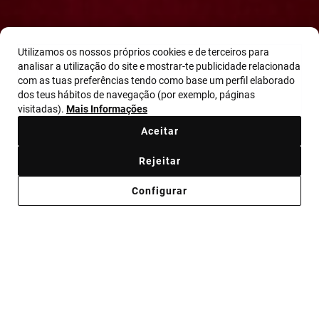
Utilizamos os nossos próprios cookies e de terceiros para
analisar a utilização do site e mostrar-te publicidade relacionada
com as tuas preferências tendo como base um perfil elaborado
GET YOUR GEMS
dos teus hábitos de navegação (por exemplo, páginas
visitadas).
Mais Informações
ALWAYS READY
Aceitar
Rejeitar
Comprar agora
Configurar
JOIAS PARA QUANDO TE QUERES
DESTACAR