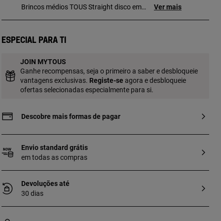
Brincos médios TOUS Straight disco em
Ver mais
prata de primeira lei. Fecho de pressão.
Motivo: 1,5 cm.
Especial para ti
JOIN MYTOUS
Ganhe recompensas, seja o primeiro a saber e desbloqueie
vantagens exclusivas.
Registe-se
agora e desbloqueie
ofertas selecionadas especialmente para si.
Descobre mais formas de pagar
Envio standard grátis
em todas as compras
Devoluções até
30 dias