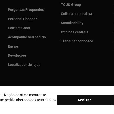
TOUS Group
Perguntas Frequentes
Cultura corporativa
Personal Shopper
Sustainability
Contacta-nos
Oficinas centrais
Acompanhe seu pedido
Trabalhar connosco
Envios
Devoluções
Localizador de lojas
tilização do site e mostrar-te
País e moeda:
Portugal / Euro
m perfil elaborado dos teus hábitos
Aceitar
ica de Cookies
Aviso legal
Bases MYTOUS
Livro de Reclamações