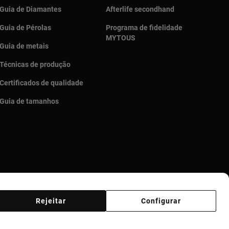
Guia de Diamantes
Afterlife secondhand
Guia de Pérolas
Programa de fidelidade
MYTOUS
Guia de metais
Técnicas de produção
Certificados de qualidade
Guia de tamanhos
Rejeitar
Configurar
Código de Ética
Supplier ethical code
Ethical channel