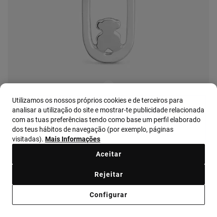
Utilizamos os nossos próprios cookies e de terceiros para
analisar a utilização do site e mostrar-te publicidade relacionada
com as tuas preferências tendo como base um perfil elaborado
dos teus hábitos de navegação (por exemplo, páginas
visitadas).
Mais Informações
Aceitar
Brincos de argola em prata TOUS Camille
Rejeitar
89,00 €
Configurar
+1