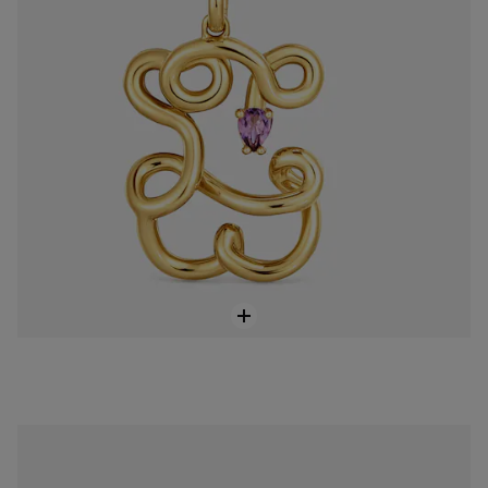
ONLINE EXCLUSIVE