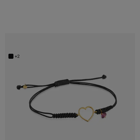
Pulseira coração em ouro de 9 K, rodolita e nylon TOUS Silueta
119,00 €
+2