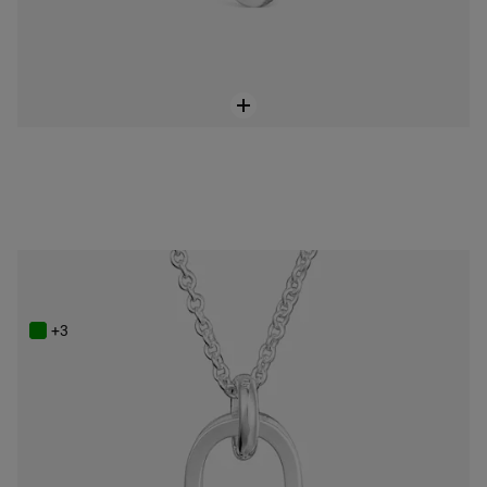
Colar em prata TOUS Camille
69,00 €
+3