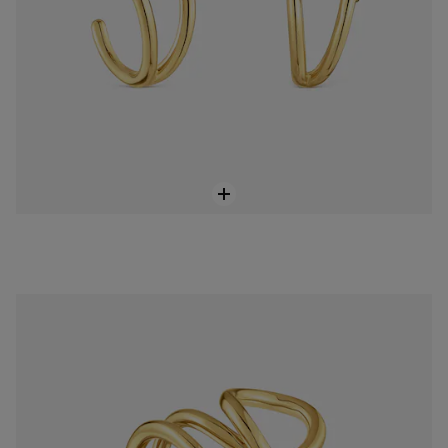
Anel espiral com banho de ouro de 18 K sobre prata e pedras preciosas TOUS Lio
199,00 €