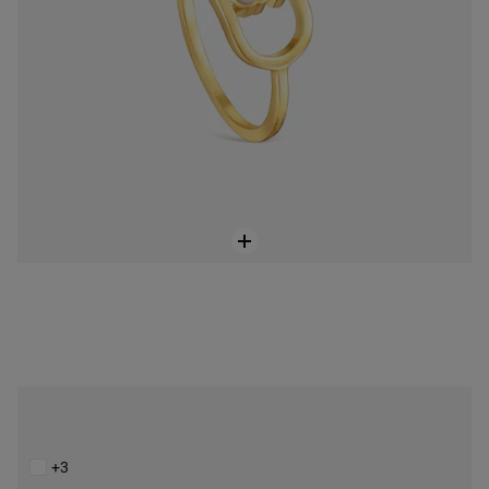
Brincos com banho de ouro de 18 K sobre prata e madrepérola TOUS Camille
119,00 €