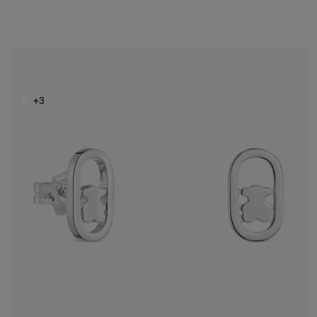
Brincos em prata TOUS Camille
59,00 €
+3