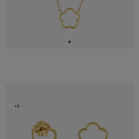
Brincos flor em ouro de 9 K e ametista TOUS Silueta
299,00 €
+3