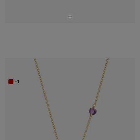
Colar flor em ouro de 9 K e ametista TOUS Silueta
329,00 €
+1