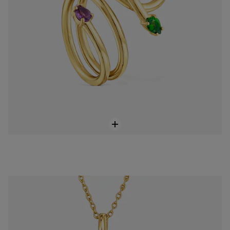
Colar urso com banho de ouro de 18 K sobre prata e ametista TOUS Lio
269,00 €