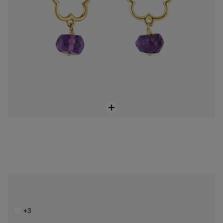
Brincos com banho de ouro de 18 K sobre prata e espinélios TOUS Camille
129,00 €
+3