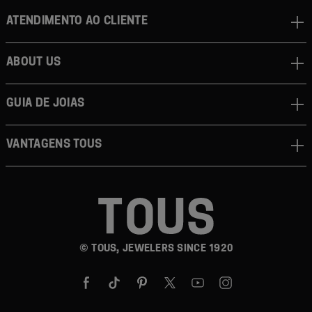
(351) 223 779 744
Atendimento ao cliente
Praceta Henrique Moreira, 244. V. Nova de Gaia, 1º
Andar Loja nº 417, 4400-346, Vila Nova de Gaia, PT
About us
Ver detalhes
Guia de joias
TOUS C.C. Forum Almada - Lisboa
Como chegar
(351) 212 500 676
Vantagens TOUS
Caminho Municipal, 1011. Vale de Mourelos, Loja 2.39.,
2810-354, Lisboa, PT
Ver detalhes
TOUS C.C. Mar Shopping - Matosinhos
Como chegar
© TOUS, JEWELERS SINCE 1920
- Matosinhos
(351) 229 966 353
Avda. Dr. Oscar Lopes, Loja 1083, 4450-337,
Matosinhos, PT