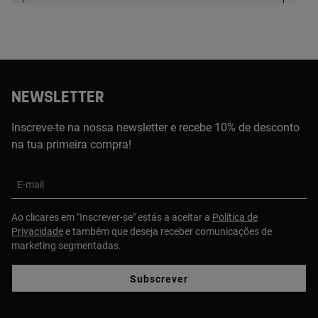
TOUS C.C. Alegro de Alfragide - Lisboa
Como chegar
(351) 214 240 128
Estrada Nacional, 117. Outorela Portela. Carnaxide,
Loja 057, 2790-045, Lisboa, PT
NEWSLETTER
Ver detalhes
Inscreve-te na nossa newsletter e recebe 10% de desconto
na tua primeira compra!
TOUS C.C. Braga Parque - Braga
Como chegar
E-mail
(351) 253254015
Quinta Dos Congregados, Loja 131/132, 4710-427,
Braga, PT
Ao clicares em "Inscrever-se" estás a aceitar a
Política de
Privacidade
e também que deseja receber comunicações de
marketing segmentadas.
Ver detalhes
Subscrever
TOUS C.C. Arrábida Shopping - Vila
Como chegar
Nova de Gaia