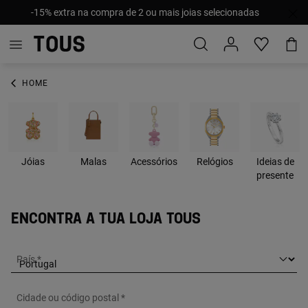
-15% extra na compra de 2 ou mais joias selecionadas
HOME
Jóias
Malas
Acessórios
Relógios
Ideias de
presente
Encontra a tua loja Tous
País
Cidade ou código postal