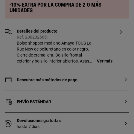
-10% extra por la compra de 2 o más
unidades
Detalles del producto
Ref. 2002025651
Bolso shopper mediano Amaya TOUS La
Rue New de poliuretano en color negro.
Cierre de cremallera. Bolsillo frontal
exterior y bolsillo interior abiertos. Asas
Ver más
fijas de mano y asa bandolera ajustable y
extraíble. Medidas (alto x ancho x fondo):
23 x 31 x 16 cm. Si quieres tu grabado en
Descubre más métodos de pago
diferente formato ponte en contacto con
nuestro Personal Shopper. Contacto
personal shopper: 900 777 900
ENVÍO ESTÁNDAR
Devoluciones gratuitas
hasta 7 días