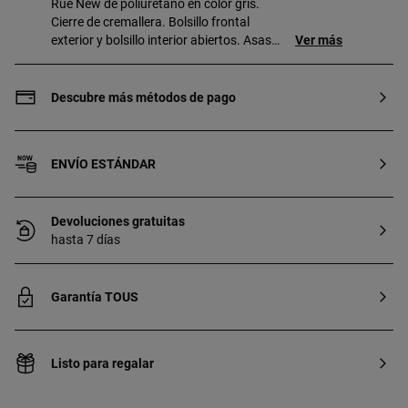
Rue New de poliuretano en color gris.
Cierre de cremallera. Bolsillo frontal
exterior y bolsillo interior abiertos. Asas
Ver más
fijas de mano y asa bandolera ajustable y
extraíble. Medidas (alto x ancho x fondo):
23 x 31 x 16 cm. Si quieres tu grabado en
Descubre más métodos de pago
diferente formato ponte en contacto con
nuestro Personal Shopper. Contacto
personal shopper: 900 777 900
ENVÍO ESTÁNDAR
Devoluciones gratuitas
hasta 7 días
Garantía TOUS
Listo para regalar