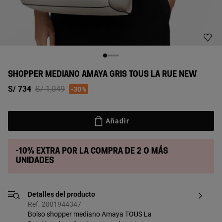
SHOPPER MEDIANO AMAYA GRIS TOUS LA RUE NEW
Price reduced from
to
S/ 734
S/ 1,049
-30%
Añadir
-10% extra por la compra de 2 o más
unidades
Detalles del producto
Ref. 2001944347
Bolso shopper mediano Amaya TOUS La