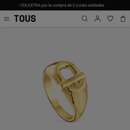
-10% EXTRA por la compra de 2 o más unidades