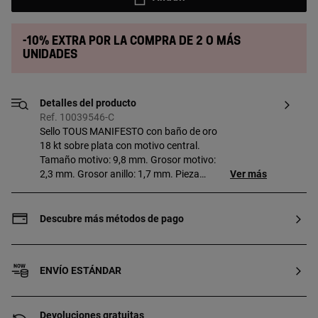
-10% extra por la compra de 2 o más
unidades
Detalles del producto
Ref. 10039546-C
Sello TOUS MANIFESTO con baño de oro
18 kt sobre plata con motivo central.
Tamaño motivo: 9,8 mm. Grosor motivo:
2,3 mm. Grosor anillo: 1,7 mm. Pieza
Ver más
fabricada con plata de primera ley con
baño de oro de 18 a 23 kt y 3 micras de
espesor. Esta calidad garantiza una
Descubre más métodos de pago
mayor durabilidad de la joya.
ENVÍO ESTÁNDAR
Devoluciones gratuitas