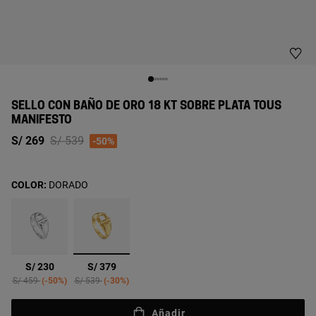
SELLO CON BAÑO DE ORO 18 KT SOBRE PLATA TOUS
MANIFESTO
Price reduced from
to
S/ 269
S/ 539
-50%
COLOR:
DORADO
seleccionado
S/ 230
S/ 379
Price reduced from
to
Price reduced from
to
S/ 459
-50%
S/ 539
-30%
Añadir