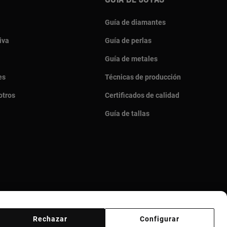
Guia de joyas
Guía de diamantes
iva
Guía de perlas
Guía de metales
es
Técnicas de producción
otros
Certificados de calidad
Guía de tallas
Rechazar
Configurar