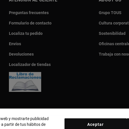
Atención al cliente
About us
Preguntas frecuentes
Grupo TOUS
Formulario de contacto
Cultura corporat
Localiza tu pedido
Sostenibilidad
Envíos
Oficinas central
Devoluciones
Trabaja con nos
Localizador de tiendas
o web y mostrarte publicidad
 a partir de tus hábitos de
Aceptar
País y moneda:
Perú / Peruvian Sol