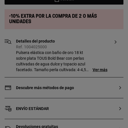
-10% extra por la compra de 2 o más
unidades
Detalles del producto
Ref. 1004025000
Pulsera elástica con baño de oro 18 kt
sobre plata TOUS Bold Bear con perlas
cultivadas de agua dulce y topacio azul
facetado. Tamaño perla cultivada: 4-4,5
Ver más
mm. Tamaño topacio: 6 x 3 mm. Tamaño
oso: 8 mm. Longitud pulsera: 16,5 cm.
Pieza fabricada con plata de primera ley
Descubre más métodos de pago
con baño de oro de 18 a 23 kt y 3 micras
de espesor. Esta calidad garantiza una
mayor durabilidad de la joya.
ENVÍO ESTÁNDAR
Devoluciones gratuitas