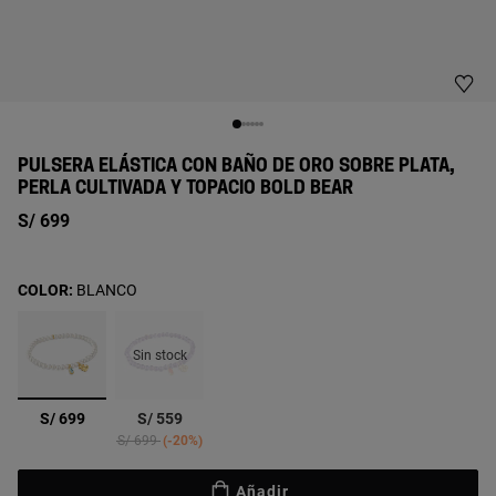
PULSERA ELÁSTICA CON BAÑO DE ORO SOBRE PLATA,
PERLA CULTIVADA Y TOPACIO BOLD BEAR
S/ 699
COLOR:
BLANCO
Sin stock
seleccionado
S/ 699
S/ 559
Price reduced from
to
S/ 699
-20%
Añadir