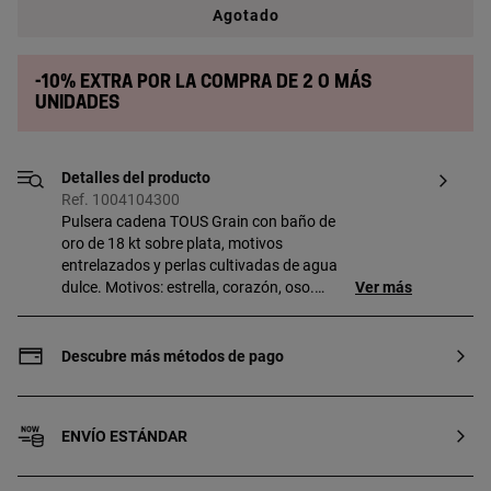
Agotado
-10% extra por la compra de 2 o más
unidades
Detalles del producto
Ref. 1004104300
Pulsera cadena TOUS Grain con baño de
oro de 18 kt sobre plata, motivos
entrelazados y perlas cultivadas de agua
dulce. Motivos: estrella, corazón, oso.
Ver más
Tamaño de la perla cultivada: 5-5,5 mm.
Tamaño de los motivos: 5,9 a 6,9 mm.
Longitud de la pulsera: 17,5 cm. Cierre de
Descubre más métodos de pago
mosquetón. Pieza fabricada con plata de
primera ley con baño de oro de 18 a 23 kt
y 3 micras de espesor. Esta calidad
ENVÍO ESTÁNDAR
garantiza una mayor durabilidad de la
joya.