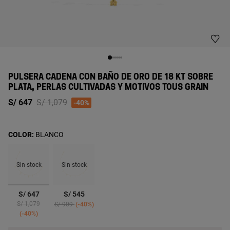
PULSERA CADENA CON BAÑO DE ORO DE 18 KT SOBRE
PLATA, PERLAS CULTIVADAS Y MOTIVOS TOUS GRAIN
Price reduced from
to
S/ 647
S/ 1,079
-40%
COLOR:
BLANCO
Sin stock
Sin stock
seleccionado
S/ 647
S/ 545
Price reduced from
to
Price reduced from
to
S/ 1,079
S/ 909
-40%
-40%