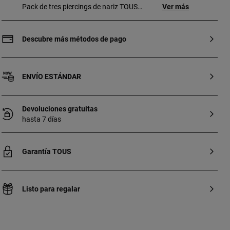
Pack de tres piercings de nariz TOUS
Ver más
Basics tricolor de 5 mm de acero
quirúrgico con oso (acero), estrella (acero
IP dorado) y corazón (acero IP rosado) de
Descubre más métodos de pago
3 mm. [Piercing realizado con metal
biocompatible e hipoalergénico, no
esterilizado. Apto para segunda puesta.
ENVÍO ESTÁNDAR
Uso recomendado para la nariz.] Técnica
de producción: Fundición.
Devoluciones gratuitas
hasta 7 días
Garantía TOUS
Listo para regalar