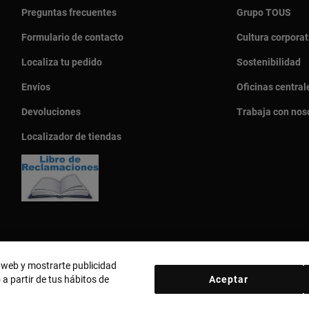
Preguntas frecuentes
Grupo TOUS
Formulario de contacto
Cultura corporat
Localiza tu pedido
Sostenibilidad
Envíos
Oficinas central
Devoluciones
Trabaja con nos
Localizador de tiendas
o web y mostrarte publicidad
 a partir de tus hábitos de
Aceptar
País y moneda:
Perú / Peruvian Sol