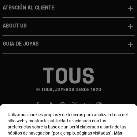
Atención al cliente
About us
Guia de joyas
© TOUS, JOYEROS DESDE 1920
Utilizamos cookies propias y de terceros para analizar el uso del
sitio web y mostrarte publicidad relacionada con tus
preferencias sobre la base de un perfil elaborado a partir de tus
hábitos de navegación (por ejemplo, páginas visitadas).
Más
País y moneda:
Perú / Peruvian Sol