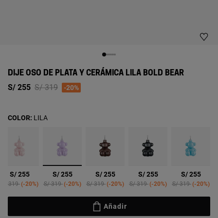
DIJE OSO DE PLATA Y CERÁMICA LILA BOLD BEAR
Price reduced from
to
S/ 255
S/ 319
-20%
COLOR:
LILA
seleccionado
S/ 255
S/ 255
S/ 255
S/ 255
S/ 255
rom
Price reduced from
to
Price reduced from
to
Price reduced from
to
Price reduced from
to
Price reduced fr
to
S/ 319
-20%
S/ 319
-20%
S/ 319
-20%
S/ 319
-20%
S/ 319
-20%
Añadir