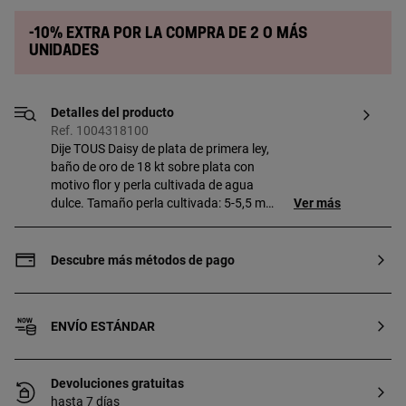
-10% extra por la compra de 2 o más
unidades
Detalles del producto
Ref. 1004318100
Dije TOUS Daisy de plata de primera ley,
baño de oro de 18 kt sobre plata con
motivo flor y perla cultivada de agua
dulce. Tamaño perla cultivada: 5-5,5 mm.
Ver más
Tamaño dije: 20 mm. Este artículo no
incluye la cadena. Pieza fabricada con
plata de primera ley con baño de oro de
Descubre más métodos de pago
18 a 23 kt y 3 micras de espesor. Esta
calidad garantiza una mayor durabilidad
de la joya.
ENVÍO ESTÁNDAR
Devoluciones gratuitas
hasta 7 días