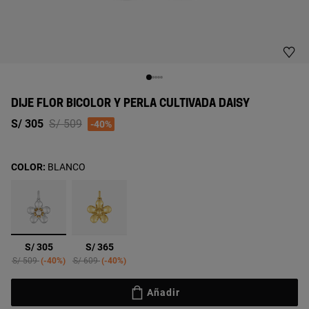
DIJE FLOR BICOLOR Y PERLA CULTIVADA DAISY
Price reduced from
to
S/ 305
S/ 509
-40%
COLOR:
BLANCO
seleccionado
S/ 305
S/ 365
Price reduced from
to
Price reduced from
to
S/ 509
-40%
S/ 609
-40%
Añadir