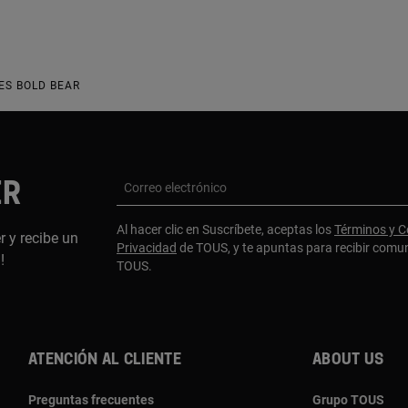
ES BOLD BEAR
ER
Correo electrónico
Al hacer clic en Suscríbete, aceptas los
Términos y C
r y recibe un
Privacidad
de TOUS, y te apuntas para recibir comu
a!
TOUS.
Atención al cliente
About us
Preguntas frecuentes
Grupo TOUS