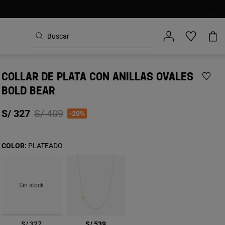
COLLAR DE PLATA CON ANILLAS OVALES
BOLD BEAR
Price reduced from
to
S/ 327
S/ 409
-20%
COLOR:
PLATEADO
Sin stock
seleccionado
S/ 327
S/ 539