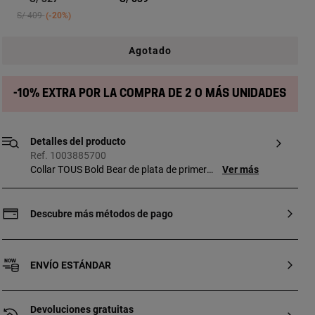
Price reduced from
to
S/ 409
-20%
Agotado
-10% extra por la compra de 2 o más unidades
Detalles del producto
Ref. 1003885700
Collar TOUS Bold Bear de plata de primera
Ver más
ley con anillas ovales y motivo oso.
Tamaño oso: 5,35 mm. Longitud del
collar: 40-45 cm. Cierre reasa.
Descubre más métodos de pago
ENVÍO ESTÁNDAR
Devoluciones gratuitas