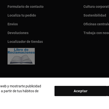
Formulario de contacto
Cultura corporat
Localiza tu pedido
Sostenibilidad
Envíos
Oficinas central
Devoluciones
Trabaja con nos
Localizador de tiendas
o web y mostrarte publicidad
 a partir de tus hábitos de
Aceptar
País y moneda:
Perú / Peruvian Sol
d
Política de cookies
Aviso legal
Código ético
Código ético Pro