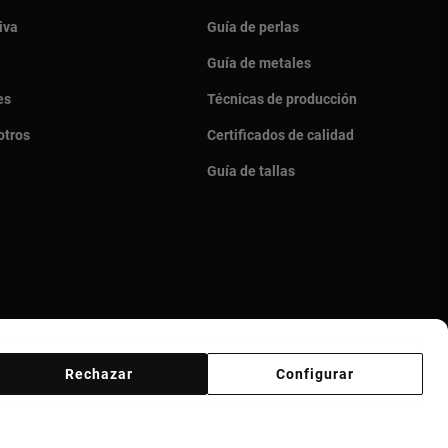
iva
Guía de perlas
Guía de metales
es
Técnicas de producción
otros
Certificados de calidad
Guía de tallas
Rechazar
Configurar
veedores
Canal ético
Responsible Jewelry Council