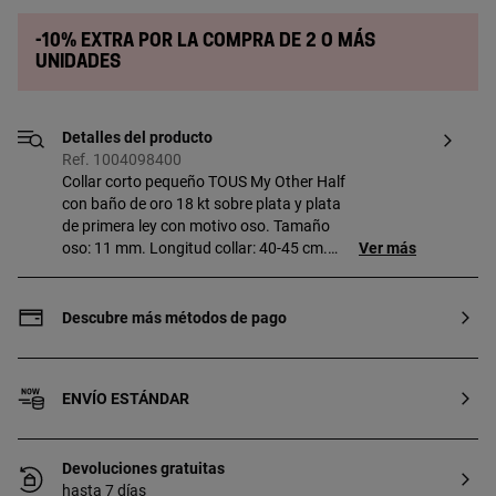
-10% extra por la compra de 2 o más
unidades
Detalles del producto
Ref. 1004098400
Collar corto pequeño TOUS My Other Half
con baño de oro 18 kt sobre plata y plata
de primera ley con motivo oso. Tamaño
oso: 11 mm. Longitud collar: 40-45 cm.
Ver más
Cierre reasa. Pieza fabricada con plata
de primera ley con baño de oro de 18 a 23
kt y 3 micras de espesor. Esta calidad
Descubre más métodos de pago
garantiza una mayor durabilidad de la
joya. Este artículo está formado por dos
piezas que unidas forman un oso.
ENVÍO ESTÁNDAR
Devoluciones gratuitas
hasta 7 días