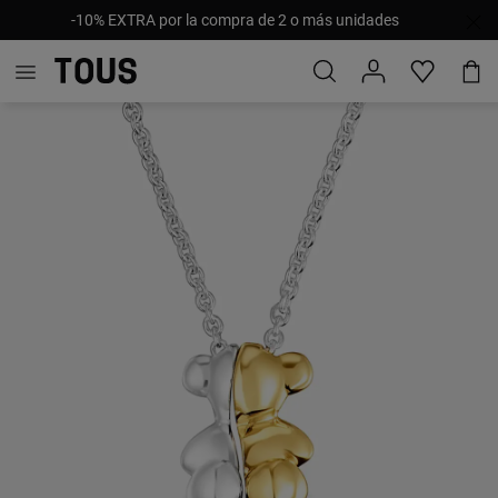
-10% EXTRA por la compra de 2 o más unidades