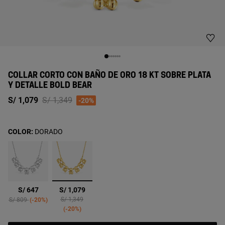
COLLAR CORTO CON BAÑO DE ORO 18 KT SOBRE PLATA
Y DETALLE BOLD BEAR
Price reduced from
to
S/ 1,079
S/ 1,349
-20%
COLOR:
DORADO
seleccionado
S/ 647
S/ 1,079
Price reduced from
to
Price reduced from
to
S/ 1,349
S/ 809
-20%
-20%