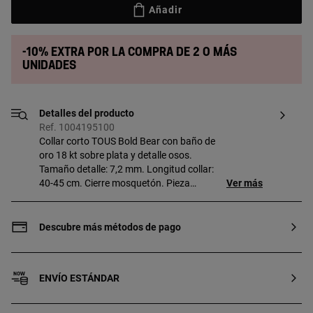
Añadir
-10% extra por la compra de 2 o más
unidades
Detalles del producto
Ref. 1004195100
Collar corto TOUS Bold Bear con baño de
oro 18 kt sobre plata y detalle osos.
Tamaño detalle: 7,2 mm. Longitud collar:
40-45 cm. Cierre mosquetón. Pieza
Ver más
fabricada con plata de primera ley con
baño de oro de 18 a 23 kt y 3 micras de
espesor. Esta calidad garantiza una
Descubre más métodos de pago
mayor durabilidad de la joya.
ENVÍO ESTÁNDAR