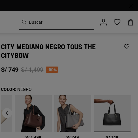
CITY MEDIANO NEGRO TOUS THE
CITYBOW
Price reduced from
to
S/ 749
S/ 1,499
-50%
COLOR:
NEGRO
seleccionad
9
S/ 1,499
S/ 749
S/ 749