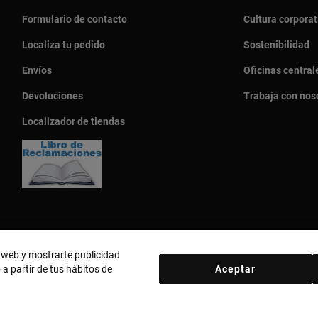
Formulario de contacto
Cultura corporat
Localiza tu pedido
Sostenibilidad
Envíos
Oficinas central
Devoluciones
Trabaja con nos
Localizador de tiendas
o web y mostrarte publicidad
 a partir de tus hábitos de
Aceptar
País y moneda:
Perú / Peruvian Sol
d
Política de cookies
Aviso legal
Código ético
Código ético Pro