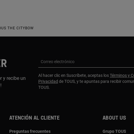
OUS THE CITYBOW
ER
Correo electrónico
Al hacer clic en Suscríbete, aceptas los
Términos y C
r y recibe un
Privacidad
de TOUS, y te apuntas para recibir comu
a!
TOUS.
Atención al cliente
About us
Preguntas frecuentes
Grupo TOUS