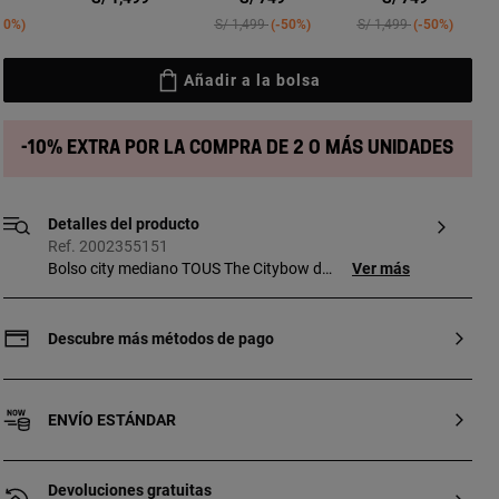
ed from
Price reduced from
to
Price reduced from
to
50%
S/ 1,499
-50%
S/ 1,499
-50%
Añadir a la bolsa
-10% extra por la compra de 2 o más unidades
Detalles del producto
Ref. 2002355151
Bolso city mediano TOUS The Citybow de
Ver más
poliuretano en color negro. Cierre con
botón magnético. Bolsillo interior con
cremallera. Asa fija de hombro. Medidas
Descubre más métodos de pago
(alto x ancho x fondo): 19 x 39 x 24 cm.
ENVÍO ESTÁNDAR
Devoluciones gratuitas