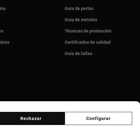
iva
Guía de perlas
Guía de metales
es
Técnicas de producción
otros
Certificados de calidad
Guía de tallas
Rechazar
Configurar
veedores
Canal ético
Responsible Jewelry Council