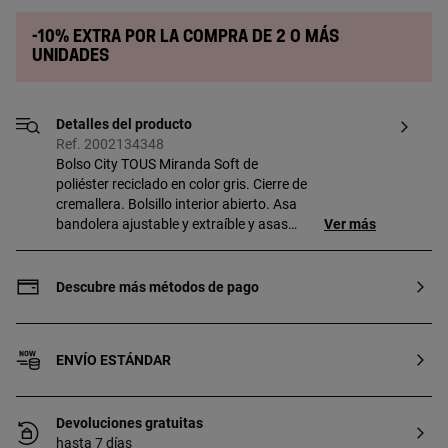
-10% extra por la compra de 2 o más
unidades
Detalles del producto
Ref. 2002134348
Bolso City TOUS Miranda Soft de
poliéster reciclado en color gris. Cierre de
cremallera. Bolsillo interior abierto. Asa
bandolera ajustable y extraíble y asas
Ver más
fijas de hombro. Medidas (alto x ancho x
fondo): 22 x 27,5 x 15, 5 cm.
Descubre más métodos de pago
ENVÍO ESTÁNDAR
Devoluciones gratuitas
hasta 7 días