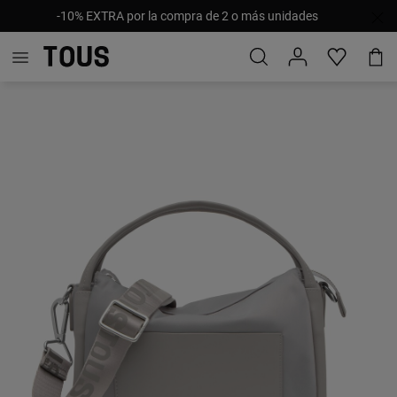
-10% EXTRA por la compra de 2 o más unidades