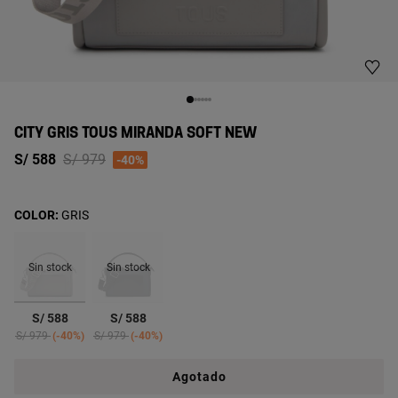
CITY GRIS TOUS MIRANDA SOFT NEW
Price reduced from
to
S/ 588
S/ 979
-40%
COLOR:
GRIS
Sin stock
Sin stock
seleccionado
S/ 588
S/ 588
Price reduced from
to
Price reduced from
to
S/ 979
-40%
S/ 979
-40%
Agotado