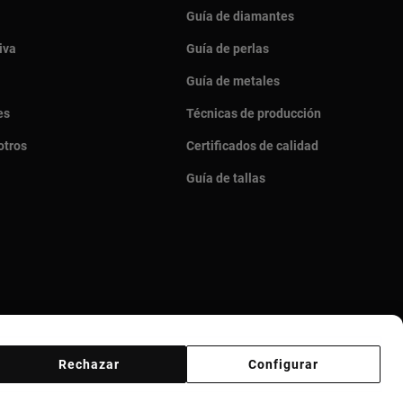
Guía de diamantes
iva
Guía de perlas
Guía de metales
es
Técnicas de producción
otros
Certificados de calidad
Guía de tallas
Rechazar
Configurar