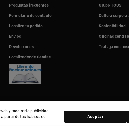
Preguntas frecuentes
Grupo TOUS
Formulario de contacto
Cultura corporat
Localiza tu pedido
Sostenibilidad
Envíos
Oficinas central
Devoluciones
Trabaja con nos
Localizador de tiendas
o web y mostrarte publicidad
 a partir de tus hábitos de
Aceptar
País y moneda:
Perú / Peruvian Sol