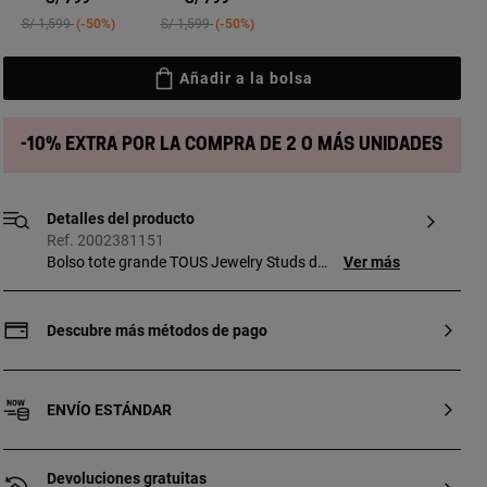
Price reduced from
to
Price reduced from
to
S/ 1,599
-50%
S/ 1,599
-50%
Añadir a la bolsa
-10% extra por la compra de 2 o más unidades
Detalles del producto
Ref. 2002381151
Bolso tote grande TOUS Jewelry Studs de
Ver más
poliuretano en color negro. Cierre
magnético. Bolsillo interior abierto. Asas
de hombro fija. Medidas (alto x ancho x
Descubre más métodos de pago
fondo): 35 x 40 x 11 cm.
ENVÍO ESTÁNDAR
Devoluciones gratuitas