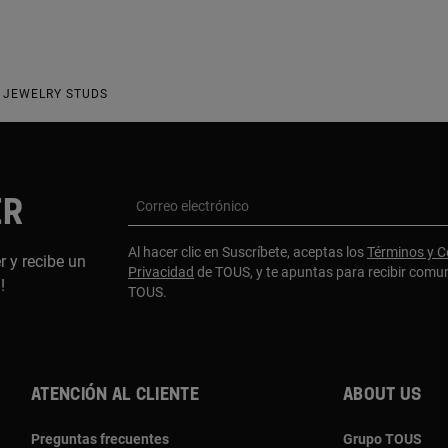
 JEWELRY STUDS
ER
Correo electrónico
Al hacer clic en Suscríbete, aceptas los
Términos y C
r y recibe un
Privacidad
de TOUS, y te apuntas para recibir comu
a!
TOUS.
Atención al cliente
About us
Preguntas frecuentes
Grupo TOUS