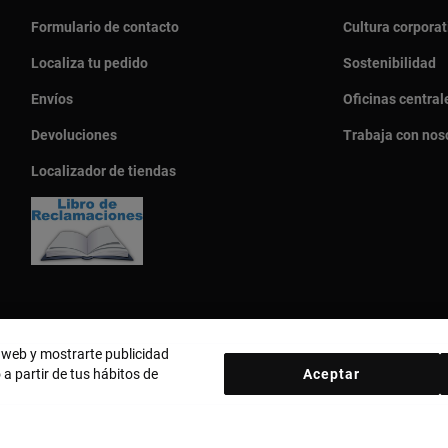
Formulario de contacto
Cultura corporat
Localiza tu pedido
Sostenibilidad
Envíos
Oficinas central
Devoluciones
Trabaja con nos
Localizador de tiendas
o web y mostrarte publicidad
 a partir de tus hábitos de
Aceptar
País y moneda:
Perú / Peruvian Sol
d
Política de cookies
Aviso legal
Código ético
Código ético Pro