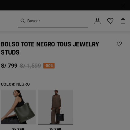
BOLSO TOTE NEGRO TOUS JEWELRY
STUDS
Price reduced from
to
S/ 799
S/ 1,599
-50%
COLOR:
NEGRO
seleccionado
S/ 799
S/ 799