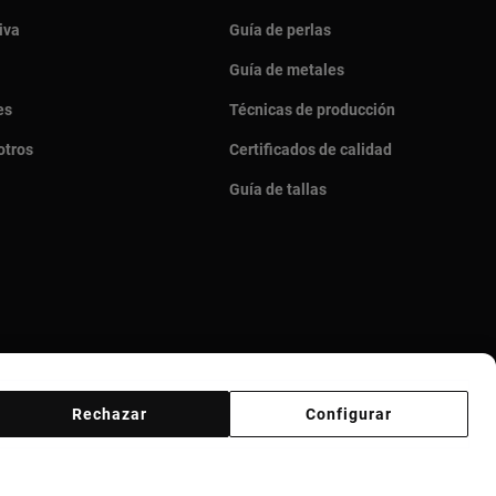
iva
Guía de perlas
Guía de metales
es
Técnicas de producción
otros
Certificados de calidad
Guía de tallas
Rechazar
Configurar
veedores
Canal ético
Responsible Jewelry Council