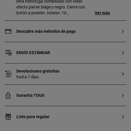
lona hidrofuga combinado con vinilo
efecto piel en beige y negro. Cierre con
botón a presión. Interior: 10
Ver más
departamentos para tarjetas, 4
departamentos para varios y 1
departamento con cremallera. Medidas:
Descubre más métodos de pago
19 x 12 x 3 cm.
ENVÍO ESTÁNDAR
Devoluciones gratuitas
hasta 7 días
Garantía TOUS
Listo para regalar