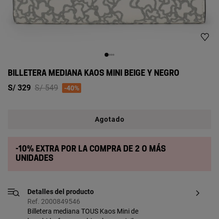
BILLETERA MEDIANA KAOS MINI BEIGE Y NEGRO
Price reduced from
to
S/ 329
S/ 549
-40%
Agotado
-10% extra por la compra de 2 o más
unidades
Detalles del producto
Ref. 2000849546
Billetera mediana TOUS Kaos Mini de