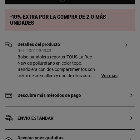
-10% extra por la compra de 2 o más
unidades
Detalles del producto
Ref. 2001935343
Bolso bandolera reporter TOUS La Rue
New de poliuretano en color topo.
Bandolera con dos compartimentos con
cierre de cremallera y uno de ellos con
Ver más
bolsillo interior abierto. Asa bandolera
ajustable. Medidas (alto x ancho x
fondo): 13 x 20,5 x 7 cm. Si quieres tu
Descubre más métodos de pago
grabado en diferente formato ponte en
contacto con nuestro Personal Shopper.
Contacto personal shopper: 900 777 900
ENVÍO ESTÁNDAR
Devoluciones gratuitas