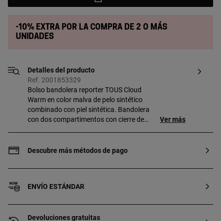
-10% extra por la compra de 2 o más
unidades
Detalles del producto
Ref. 2001853329
Bolso bandolera reporter TOUS Cloud
Warm en color malva de pelo sintético
combinado con piel sintética. Bandolera
con dos compartimentos con cierre de
Ver más
cremallera y uno de ellos con bolsillo
interior abierto. Asa bandolera ajustable.
Medidas (alto x ancho x fondo): 12 x 22 x
Descubre más métodos de pago
8 cm.
ENVÍO ESTÁNDAR
Devoluciones gratuitas