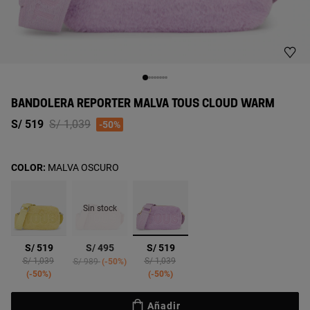
BANDOLERA REPORTER MALVA TOUS CLOUD WARM
Price reduced from
to
S/ 519
S/ 1,039
-50%
COLOR:
MALVA OSCURO
Sin stock
seleccionado
S/ 519
S/ 495
S/ 519
Price reduced from
to
Price reduced from
to
Price reduced from
to
S/ 1,039
S/ 1,039
S/ 989
-50%
-50%
-50%
Añadir