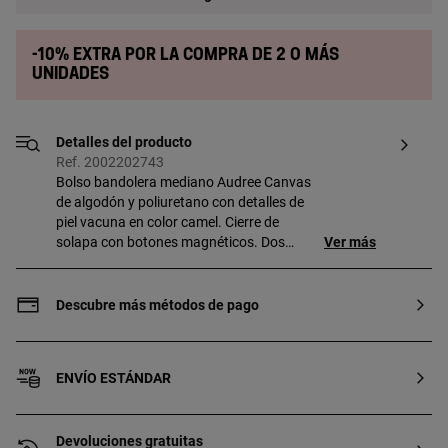
-10% extra por la compra de 2 o más
unidades
Detalles del producto
Ref. 2002202743
Bolso bandolera mediano Audree Canvas
de algodón y poliuretano con detalles de
piel vacuna en color camel. Cierre de
solapa con botones magnéticos. Dos
Ver más
compartimentos separados por otro
compartimento con cremallera. Bolsillo
abierto en la parte delantera y bolsillo
Descubre más métodos de pago
abierto en la parte trasera. Asa de
hombro extraíble y asa bandolera
ajustable y extraíble. Medidas (alto x
ENVÍO ESTÁNDAR
ancho x fondo): 18 x 25 x 11 cm.
Devoluciones gratuitas