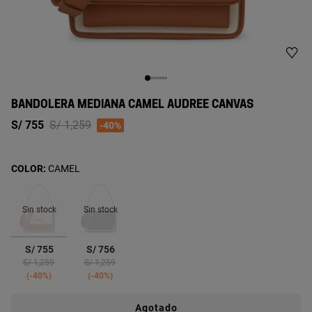
BANDOLERA MEDIANA CAMEL AUDREE CANVAS
Price reduced from
to
S/ 755
S/ 1,259
-40%
COLOR:
CAMEL
Sin stock
Sin stock
seleccionado
S/ 755
S/ 756
Price reduced from
to
Price reduced from
to
S/ 1,259
S/ 1,259
-40%
-40%
Agotado