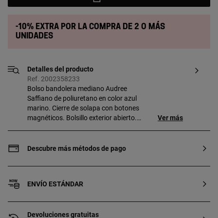
-10% extra por la compra de 2 o más
unidades
Detalles del producto
Ref. 2002358233
Bolso bandolera mediano Audree
Saffiano de poliuretano en color azul
marino. Cierre de solapa con botones
magnéticos. Bolsillo exterior abierto.
Ver más
Tiene dos compartimentos separados
por uno con cremallera. Asa bandolera
ajustable y desmontable y asa de
Descubre más métodos de pago
hombro desmontable. Medidas
(alto x ancho x fondo): 17 x 25 x 12 cm.
ENVÍO ESTÁNDAR
Devoluciones gratuitas