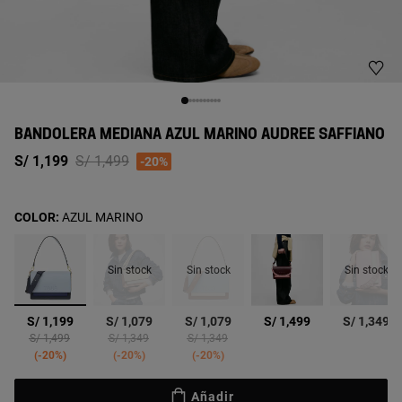
BANDOLERA MEDIANA AZUL MARINO AUDREE SAFFIANO
Price reduced from
to
S/ 1,199
S/ 1,499
-20%
COLOR:
AZUL MARINO
Sin stock
Sin stock
Sin stock
seleccionado
S/ 1,199
S/ 1,079
S/ 1,079
S/ 1,499
S/ 1,349
Price reduced from
to
Price reduced from
to
Price reduced from
to
S/ 1,499
S/ 1,349
S/ 1,349
-20%
-20%
-20%
Añadir