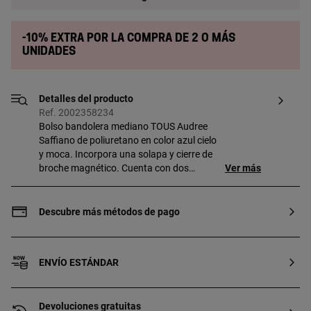
-10% extra por la compra de 2 o más
unidades
Detalles del producto
Ref. 2002358234
Bolso bandolera mediano TOUS Audree
Saffiano de poliuretano en color azul cielo
y moca. Incorpora una solapa y cierre de
broche magnético. Cuenta con dos
Ver más
compartimentos separados, uno con
cremallera y un bolsillo abierto en la parte
delantera. Asa de hombro fija y asa
Descubre más métodos de pago
bandolera ajustable y extraíble. Medidas
(alto x ancho x fondo): 17 x 25 x 12 cm.
ENVÍO ESTÁNDAR
Devoluciones gratuitas