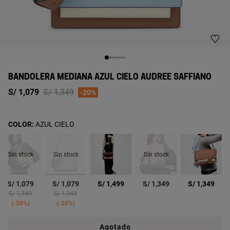
BANDOLERA MEDIANA AZUL CIELO AUDREE SAFFIANO
Price reduced from
to
S/ 1,079
S/ 1,349
-20%
COLOR:
AZUL CIELO
Sin stock
Sin stock
Sin stock
seleccionado
S/ 1,079
S/ 1,079
S/ 1,499
S/ 1,349
S/ 1,349
d from
Price reduced from
to
Price reduced from
to
S/ 1,349
S/ 1,349
-20%
-20%
Agotado