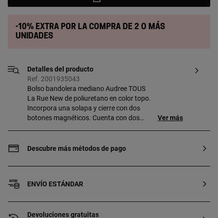
-10% extra por la compra de 2 o más
unidades
Detalles del producto
Ref. 2001935043
Bolso bandolera mediano Audree TOUS
La Rue New de poliuretano en color topo.
Incorpora una solapa y cierre con dos
botones magnéticos. Cuenta con dos
Ver más
compartimentos separados por uno con
cremallera y un bolsillo abierto en la parte
delantera. Asa de hombro fija y asa
Descubre más métodos de pago
bandolera ajustable y extraíble. Medidas
(alto x ancho x fondo): 18 x 25 x 12,5 cm.
Si quieres tu grabado en diferente
ENVÍO ESTÁNDAR
formato ponte en contacto con nuestro
Personal Shopper. Contacto personal
shopper: 900 777 900
Devoluciones gratuitas