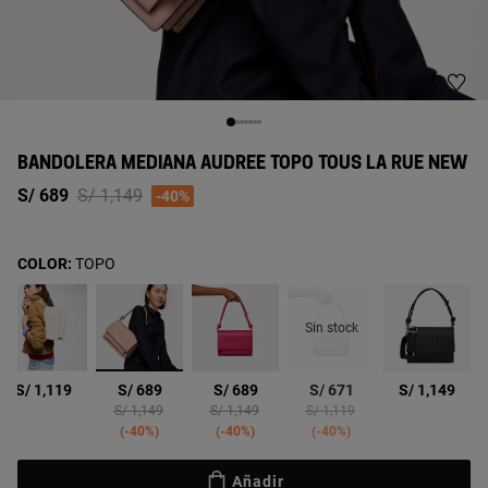
BANDOLERA MEDIANA AUDREE TOPO TOUS LA RUE NEW
Price reduced from
to
S/ 689
S/ 1,149
-40%
COLOR:
TOPO
Sin stock
seleccionado
S/ 1,119
S/ 689
S/ 689
S/ 671
S/ 1,149
Price reduced from
to
Price reduced from
to
Price reduced from
to
S/ 1,149
S/ 1,149
S/ 1,119
-40%
-40%
-40%
Añadir