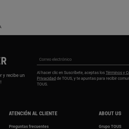
A
ER
Correo electrónico
Al hacer clic en Suscríbete, aceptas los
Términos y C
r y recibe un
Privacidad
de TOUS, y te apuntas para recibir comu
a!
TOUS.
Atención al cliente
About us
Preguntas frecuentes
Grupo TOUS