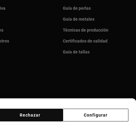
iva
Guía de perlas
Guía de metales
es
Técnicas de producción
otros
Certificados de calidad
Guía de tallas
Rechazar
Configurar
veedores
Canal ético
Responsible Jewelry Council