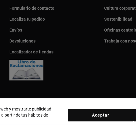
Formulario de contacto
Cultura corporat
Localiza tu pedido
Sostenibilidad
Envíos
Oficinas central
Devoluciones
Trabaja con nos
Localizador de tiendas
o web y mostrarte publicidad
 a partir de tus hábitos de
Aceptar
País y moneda:
Perú / Peruvian Sol
d
Política de cookies
Aviso legal
Código ético
Código ético Pro