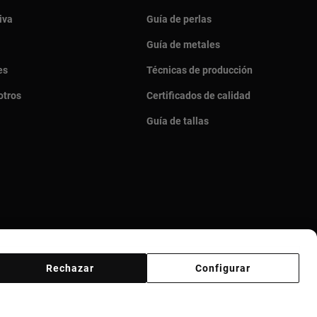
iva
Guía de perlas
Guía de metales
es
Técnicas de producción
otros
Certificados de calidad
Guía de tallas
Rechazar
Configurar
veedores
Canal ético
Responsible Jewelry Council