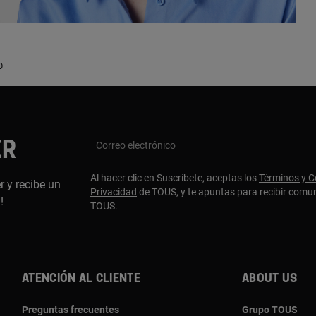
O
ER
Correo electrónico
Al hacer clic en Suscríbete, aceptas los
Términos y C
r y recibe un
Privacidad
de TOUS, y te apuntas para recibir comu
a!
TOUS.
Atención al cliente
About us
Preguntas frecuentes
Grupo TOUS