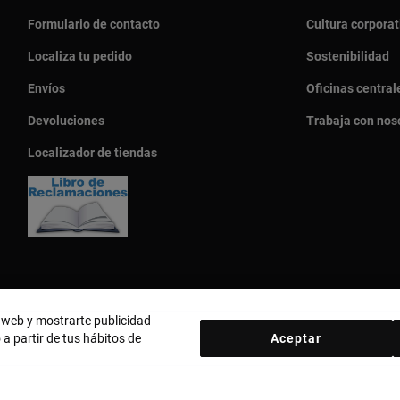
Formulario de contacto
Cultura corporat
Localiza tu pedido
Sostenibilidad
Envíos
Oficinas central
Devoluciones
Trabaja con nos
Localizador de tiendas
o web y mostrarte publicidad
 a partir de tus hábitos de
Aceptar
País y moneda:
Perú / Peruvian Sol
d
Política de cookies
Aviso legal
Código ético
Código ético Pro