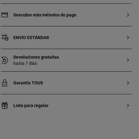
de 18kt y perlas cultivadas. Cierre presión.
Tamaño perla cultivada: 10-10,5 mm.
Descubre más métodos de pago
ENVÍO ESTÁNDAR
Devoluciones gratuitas
hasta 7 días
Garantía TOUS
Listo para regalar